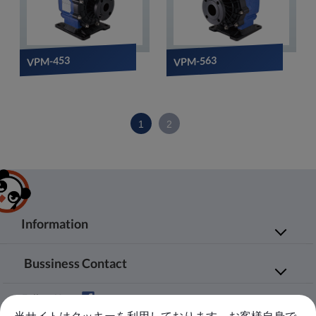
VPM-453
VPM-563
1
2
Information
会社案内
製品情報
Bussiness Contact
応用領域
エージェント
No.20, JingKe S.Rd., Nantun Dist.,Taichung
ニュース
お問い合わせ
Follow Us
City 408, Taiwan R.O.C.
ダウンロード
サイトマップ
当サイトはクッキーを利用しております。お客様自身で