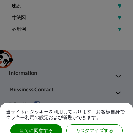
建設
寸法図
応用例
Information
会社案内
製品情報
Bussiness Contact
応用領域
エージェント
No.20, JingKe S.Rd., Nantun Dist.,Taichung
ニュース
お問い合わせ
Follow Us
City 408, Taiwan R.O.C.
ダウンロード
サイトマップ
当サイトはクッキーを利用しております。お客様自身で
+886-4-23594908~9
クッキー利用の設定および管理ができます。
kuobao@ziyi-kuobao.com
全てに同意する
カスタマイズする