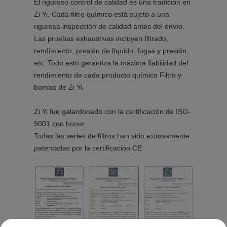
El riguroso control de calidad es una tradición en
Zi Yi. Cada filtro químico está sujeto a una
rigurosa inspección de calidad antes del envío.
Las pruebas exhaustivas incluyen filtrado,
rendimiento, presión de líquido, fugas y presión,
etc. Todo esto garantiza la máxima fiabilidad del
rendimiento de cada producto químico Filtro y
bomba de Zi Yi.
Zi Yi fue galardonado con la certificación de ISO-
9001 con honor.
Todas las series de filtros han sido exitosamente
patentadas por la certificación CE