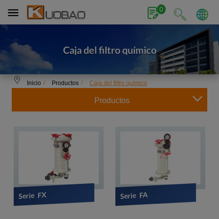
Panel de gestión de cookies
0
Caja del filtro químico
Inicio
Productos
Caja del filtro químico
Productos
Serie FX
Serie FA