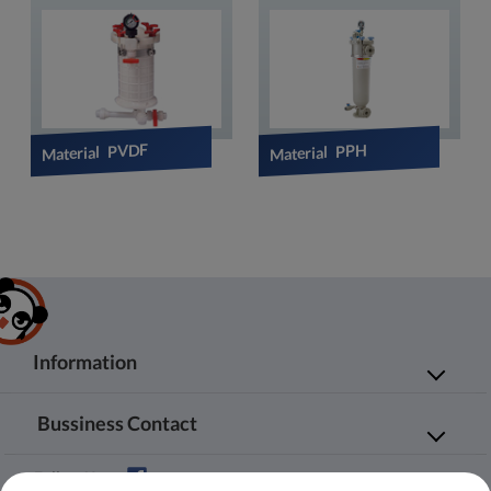
Material PVDF
Material PPH
Information
Quiénes somos
Productos
Bussiness Contact
Solicitud
Agente
No.20, JingKe S.Rd., Nantun Dist.,Taichung
Noticias
Contáctenos
Follow Us